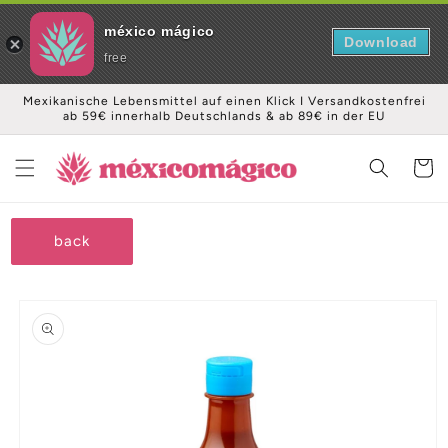
méxico mágico
Download
free
Direkt
Mexikanische Lebensmittel auf einen Klick I Versandkostenfrei
zum
ab 59€ innerhalb Deutschlands & ab 89€ in der EU
Inhalt
Warenko
back
oduktinformationen
ringen