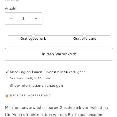
Anzahl
Verringere
Erhöhe
die
die
Menge
Menge
für
für
Gratisgeschenk
Gratisversand
Salsa
Salsa
Valentina
Valentina
Mariscos
Mariscos
In den Warenkorb
für
für
Meeresfrüchte
Meeresfrüchte
370ml
370ml
Abholung bei
Laden Türkenstraße 96
verfügbar
Gewöhnlich fertig in 2 Stunden
Shop-Informationen anzeigen
NIEDRIGER LAGERBESTAND
Mit dem unverwechselbaren Geschmack von Valentina
für Meeresfrüchte haben wir das Beste aus unserem