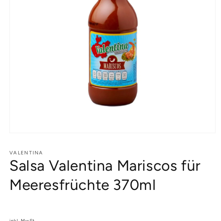
Medien
1
in
VALENTINA
Salsa Valentina Mariscos für
Modal
öffnen
Meeresfrüchte 370ml
inkl. MwSt.