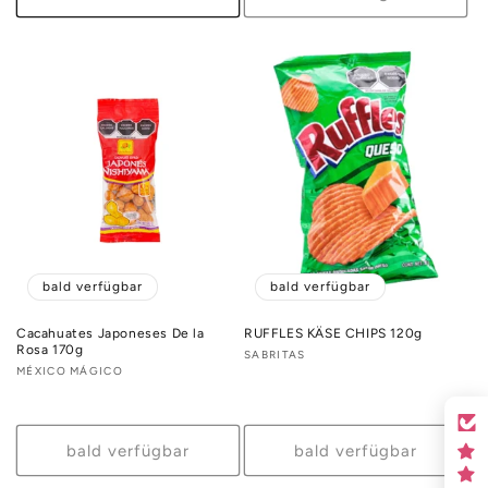
bald verfügbar
bald verfügbar
Cacahuates Japoneses De la
RUFFLES KÄSE CHIPS 120g
Rosa 170g
Anbieter:
SABRITAS
Anbieter:
MÉXICO MÁGICO
bald verfügbar
bald verfügbar