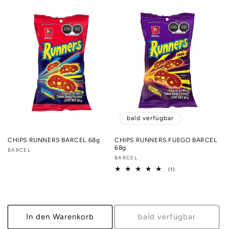
bald verfügbar
CHIPS RUNNERS BARCEL 68g
CHIPS RUNNERS FUEGO BARCEL
68g
Anbieter:
BARCEL
Anbieter:
BARCEL
1
(1)
Bewertungen
insgesamt
In den Warenkorb
bald verfügbar