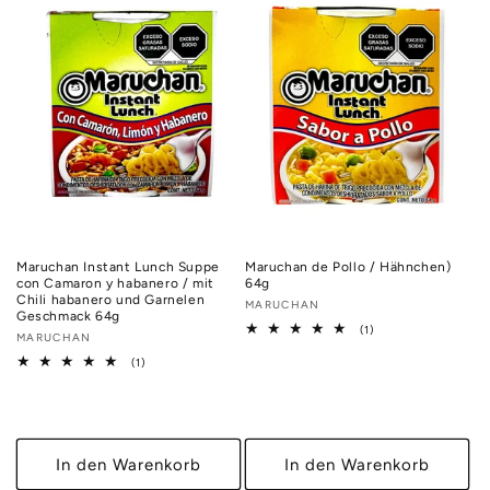
Maruchan Instant Lunch Suppe
Maruchan de Pollo / Hähnchen)
con Camaron y habanero / mit
64g
Chili habanero und Garnelen
Anbieter:
MARUCHAN
Geschmack 64g
1
(1)
Anbieter:
MARUCHAN
Bewertungen
insgesamt
1
(1)
Bewertungen
insgesamt
In den Warenkorb
In den Warenkorb