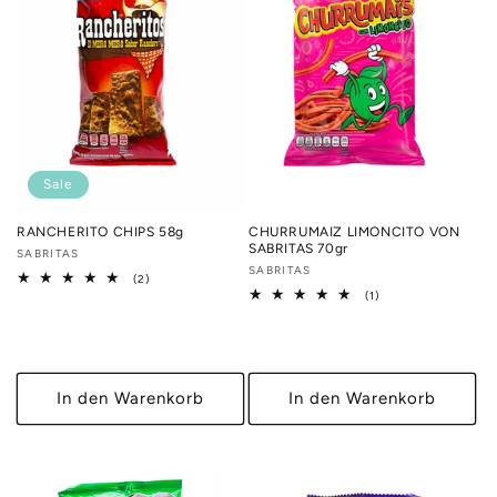
r
i
e
:
Sale
RANCHERITO CHIPS 58g
CHURRUMAIZ LIMONCITO VON
SABRITAS 70gr
Anbieter:
SABRITAS
Anbieter:
SABRITAS
2
(2)
Bewertungen
1
(1)
insgesamt
Bewertungen
insgesamt
In den Warenkorb
In den Warenkorb