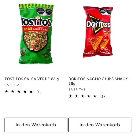
TOSTITOS SALSA VERDE 62 g
DORITOS NACHO CHIPS SNACK
58g
Anbieter:
SABRITAS
Anbieter:
SABRITAS
1
(1)
Bewertungen
3
(3)
insgesamt
Bewertungen
insgesamt
In den Warenkorb
In den Warenkorb