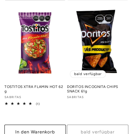
bald verfügbar
TOSTITOS XTRA FLAMIN HOT 62
DORITOS INCOGNITA CHIPS
g
SNACK 61g
Anbieter:
SABRITAS
Anbieter:
SABRITAS
1
(1)
Bewertungen
insgesamt
In den Warenkorb
bald verfügbar