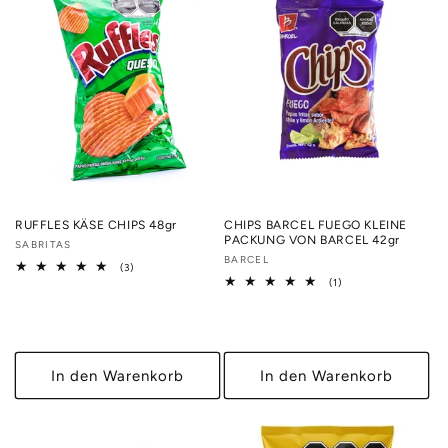
RUFFLES KÄSE CHIPS 48gr
CHIPS BARCEL FUEGO KLEINE
PACKUNG VON BARCEL 42gr
Anbieter:
SABRITAS
Anbieter:
BARCEL
3
(3)
Bewertungen
1
(1)
insgesamt
Bewertungen
insgesamt
In den Warenkorb
In den Warenkorb