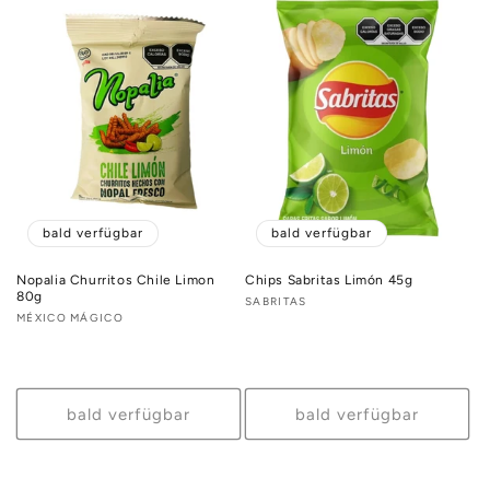
bald verfügbar
bald verfügbar
Nopalia Churritos Chile Limon
Chips Sabritas Limón 45g
80g
Anbieter:
SABRITAS
Anbieter:
MÉXICO MÁGICO
bald verfügbar
bald verfügbar