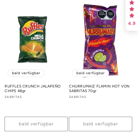
4.9
bald verfügbar
bald verfügbar
RUFFLES CRUNCH JALAPEÑO
CHURRUMAIZ FLAMIN HOT VON
CHIPS 48gr
SABRITAS 70gr
Anbieter:
SABRITAS
Anbieter:
SABRITAS
bald verfügbar
bald verfügbar