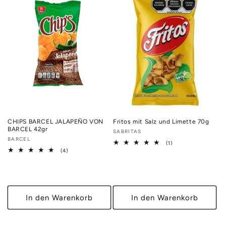
CHIPS BARCEL JALAPEÑO VON
Fritos mit Salz und Limette 70g
BARCEL 42gr
Anbieter:
SABRITAS
Anbieter:
BARCEL
1
(1)
Bewertungen
4
(4)
insgesamt
Bewertungen
insgesamt
In den Warenkorb
In den Warenkorb