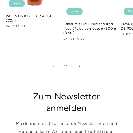
Sale
Sale
Sa
VALENTINA GELBE SAUCE
370ml
Tamal mit Chili Poblano und
Tamal
Anbieter:
VALENTINA
Käse (Rajas con queso) 300 g
DE POL
(3 St.)
Anbie
LA REI
Anbieter:
LA REINA DLT
von
1
/
9
Zum Newsletter
anmelden
Melde dich jetzt für unseren Newsletter an und
verpasse keine Aktionen, neue Produkte und