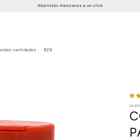
Abarrotes mexicanos a un click
andes cantidades
B2B
SAZÓ
C
P