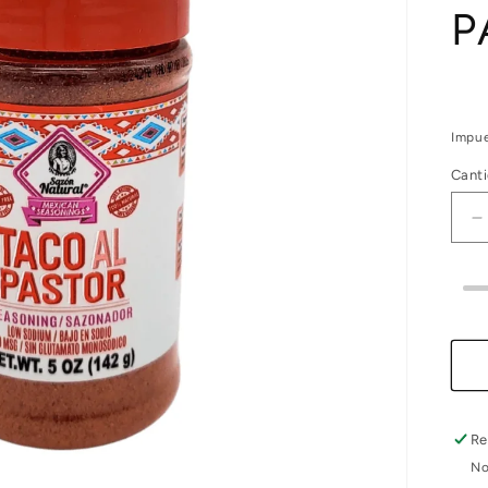
P
Impue
Cant
R
c
p
P
1
Re
No