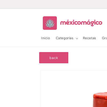
Ir
directamente
al contenido
Inicio
Categorías
Recetas
Gr
back
Ir
directamente
a la
información
del producto