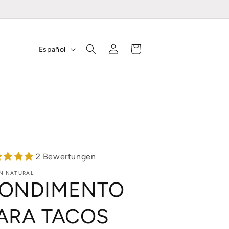
Iniciar
I
Carrito
Español
sesión
d
i
o
m
a
2 Bewertungen
N NATURAL
ONDIMENTO
ARA TACOS