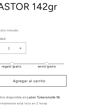
ASTOR 142gr
sto incluido.
idad
educir
Aumentar
antidad
cantidad
ara
para
CONDIMENTO
CONDIMENTO
regalo gratis
envío gratis
ARA
PARA
TACOS
TACOS
PASTOR
PASTOR
Agregar al carrito
42gr
142gr
tiro disponible en
Laden Türkenstraße 96
rmalmente está listo en 2 horas