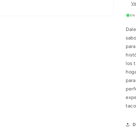
Ve
EN
Dale
sabo
para
hist
los 
hoga
para
perf
expe
taco
D