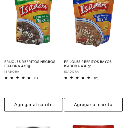
c
i
ó
n
:
FRIJOLES REFRITOS NEGROS
FRIJOLES REFRITOS BAYOS
ISADORA 430g
ISADORA 430gr
Proveedor:
ISADORA
Proveedor:
ISADORA
1
2
(1)
(2)
reseñas
reseñas
totales
totales
Agregar al carrito
Agregar al carrito