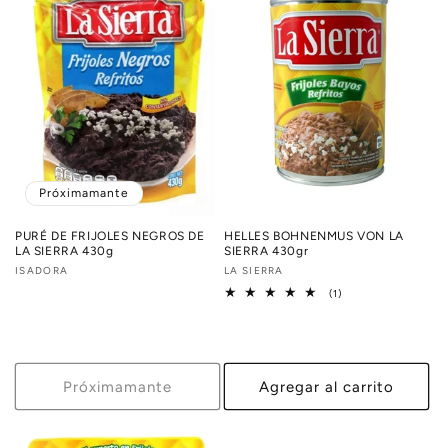
Próximamante
PURÉ DE FRIJOLES NEGROS DE
HELLES BOHNENMUS VON LA
LA SIERRA 430g
SIERRA 430gr
Proveedor:
ISADORA
Proveedor:
LA SIERRA
1
(1)
reseñas
totales
Próximamante
Agregar al carrito