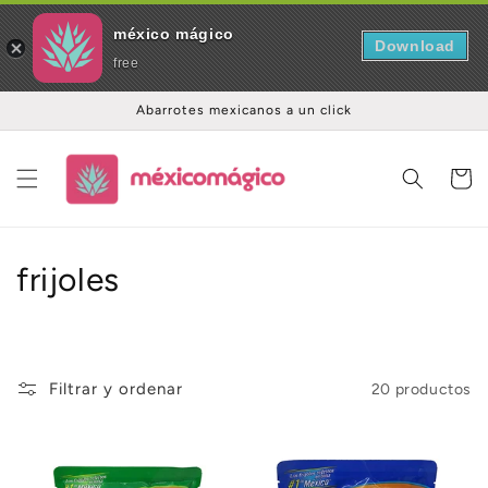
méxico mágico
Download
free
Ir
Abarrotes mexicanos a un click
directamente
al contenido
Carrito
C
frijoles
o
l
Filtrar y ordenar
20 productos
e
c