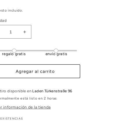
sto incluido.
idad
educir
Aumentar
antidad
cantidad
ara
para
uré
Puré
regalo gratis
envío gratis
e
de
udías
judías
egras
negras
Agregar al carrito
pack
(pack
)
2)
tiro disponible en
Laden Türkenstraße 96
rmalmente está listo en 2 horas
r información de la tienda
 EXISTENCIAS