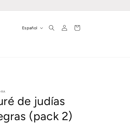
Iniciar
I
Carrito
Español
sesión
d
i
o
m
a
ORA
uré de judías
egras (pack 2)