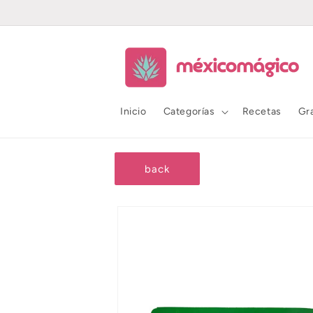
Ir
directamente
al contenido
Inicio
Categorías
Recetas
Gr
back
Ir
directamente
a la
información
del producto