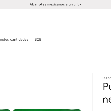
Abarrotes mexicanos a un click
andes cantidades
B2B
ISAD
P
n