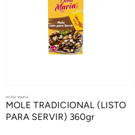
Abrir
elemento
multimedia
DOÑA MARÍA
MOLE TRADICIONAL (LISTO
1
en
una
PARA SERVIR) 360gr
ventana
modal