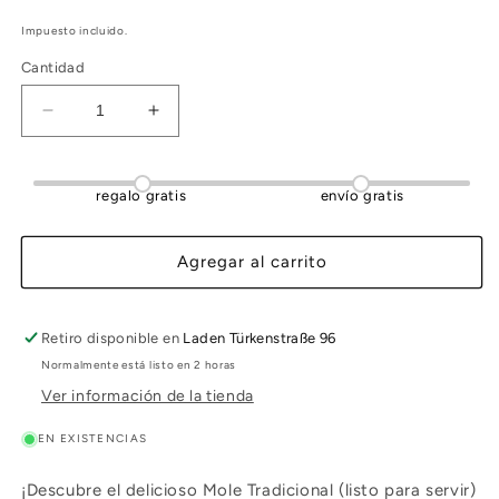
Impuesto incluido.
Cantidad
Reducir
Aumentar
cantidad
cantidad
para
para
MOLE
MOLE
regalo gratis
envío gratis
TRADICIONAL
TRADICIONAL
(LISTO
(LISTO
PARA
PARA
Agregar al carrito
SERVIR)
SERVIR)
360gr
360gr
Retiro disponible en
Laden Türkenstraße 96
Normalmente está listo en 2 horas
Ver información de la tienda
EN EXISTENCIAS
¡Descubre el delicioso Mole Tradicional (listo para servir)