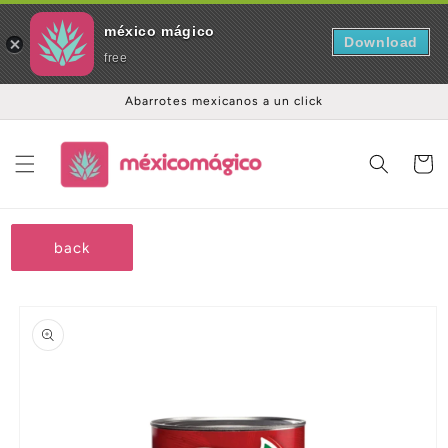
méxico mágico
Download
free
Ir
Abarrotes mexicanos a un click
directamente
al contenido
Carrito
back
Ir
directamente
a la
información
del producto