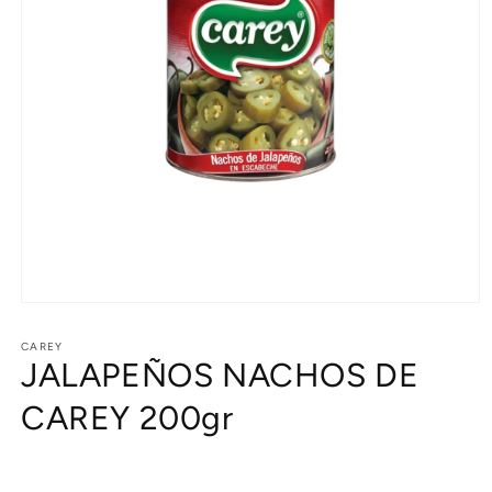
Abrir
elemento
multimedia
CAREY
JALAPEÑOS NACHOS DE
1
en
una
CAREY 200gr
ventana
modal