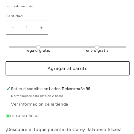
Impuesto incluido.
Cantidad
Reducir
Aumentar
cantidad
cantidad
para
para
JALAPEÑOS
JALAPEÑOS
regalo gratis
envío gratis
NACHOS
NACHOS
DE
DE
CAREY
CAREY
Agregar al carrito
200gr
200gr
Retiro disponible en
Laden Türkenstraße 96
Normalmente está listo en 2 horas
Ver información de la tienda
EN EXISTENCIAS
¡Descubre el toque picante de Carey Jalapeno Slices!